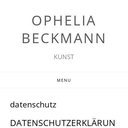
OPHELIA
BECKMANN
KUNST
Skip
MENU
to
content
datenschutz
DATENSCHUTZERKLÄRUN